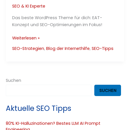
SEO & KI Experte
Das beste WordPress Theme für dich: EAT-
Konzept und SEO-Optimierungen im Fokus!
Bestes
Weiterlesen »
WordPress
SEO-Strategien
,
Blog der Internethilfe
,
SEO-Tipps
Theme
25
Suchen
SUCHEN
Aktuelle SEO Tipps
80% KI-Halluzinationen? Bestes LLM AI Prompt
Engineering