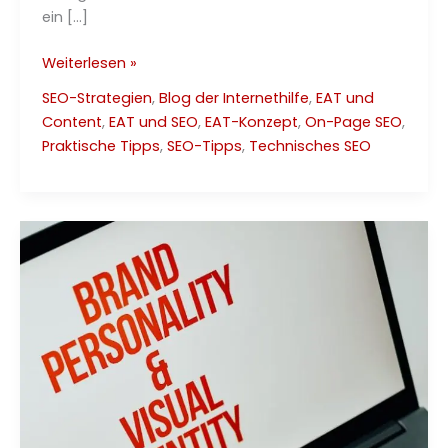
ein […]
Die
Weiterlesen »
beste
SEO-Strategien
,
Blog der Internethilfe
,
EAT und
Permalink-
Content
,
EAT und SEO
,
EAT-Konzept
,
On-Page SEO
,
Struktur
Praktische Tipps
,
SEO-Tipps
,
Technisches SEO
–
SEO
Leitfaden
2025