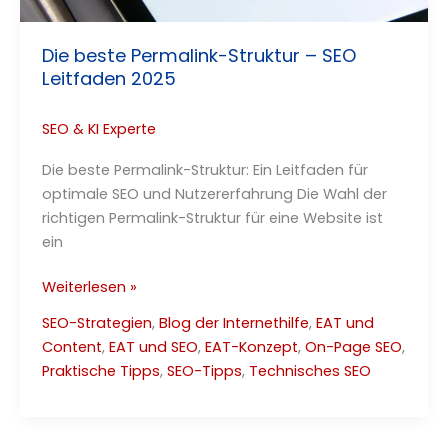
Die beste Permalink-Struktur – SEO
Leitfaden 2025
SEO & KI Experte
Die beste Permalink-Struktur: Ein Leitfaden für
optimale SEO und Nutzererfahrung Die Wahl der
richtigen Permalink-Struktur für eine Website ist
ein
Die
Weiterlesen »
beste
SEO-Strategien
,
Blog der Internethilfe
,
EAT und
Permalink-
Content
,
EAT und SEO
,
EAT-Konzept
,
On-Page SEO
,
Struktur
Praktische Tipps
,
SEO-Tipps
,
Technisches SEO
–
SEO
Leitfaden