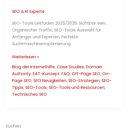
SEO & KI Experte
SEO-Tools Leitfaden 2025/2026: Sichtbar sein,
Organischer Traffic, SEO-Tools Auswahl für
Anfänger und Experten, Perfekte
Suchmaschinenoptimierung
Ultimativer
Weiterlesen »
SEO-
Blog der Internethilfe
,
Case Studies
,
Domain
Tools
Authority
,
EAT-Konzept
,
FAQ
,
Off-Page SEO
,
On-
–
Page SEO
,
SEO Neuigkeiten
,
SEO-Strategien
,
SEO-
Leitfaden
Tipps
,
SEO-Tools
,
SEO-Tools und Ressourcen
,
2025/2026
Technisches SEO
Suchen