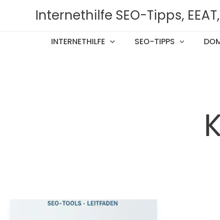
Zum
Internethilfe SEO-Tipps, EEA
Inhalt
springen
INTERNETHILFE
SEO-TIPPS
DOM
K