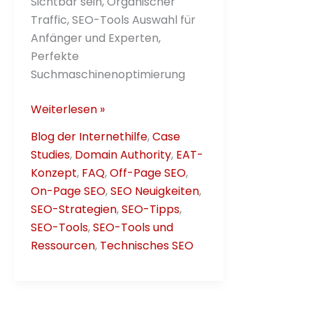
Sichtbar sein, Organischer
Traffic, SEO-Tools Auswahl für
Anfänger und Experten,
Perfekte
Suchmaschinenoptimierung
Ultimativer
Weiterlesen »
SEO-
Blog der Internethilfe
,
Case
Tools
Studies
,
Domain Authority
,
EAT-
–
Konzept
,
FAQ
,
Off-Page SEO
,
Leitfaden
On-Page SEO
,
SEO Neuigkeiten
,
2025/2026
SEO-Strategien
,
SEO-Tipps
,
SEO-Tools
,
SEO-Tools und
Ressourcen
,
Technisches SEO