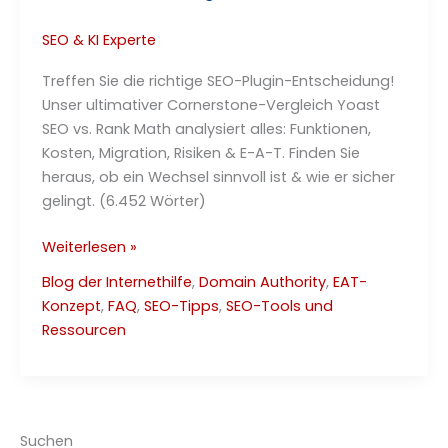
SEO & KI Experte
Treffen Sie die richtige SEO-Plugin-Entscheidung!
Unser ultimativer Cornerstone-Vergleich Yoast
SEO vs. Rank Math analysiert alles: Funktionen,
Kosten, Migration, Risiken & E-A-T. Finden Sie
heraus, ob ein Wechsel sinnvoll ist & wie er sicher
gelingt. (6.452 Wörter)
Yoast
Weiterlesen »
SEO
Blog der Internethilfe
,
Domain Authority
,
EAT-
und
Konzept
,
FAQ
,
SEO-Tipps
,
SEO-Tools und
Rank
Ressourcen
Math:
Der ultimative Vergleich
(2025)
Suchen