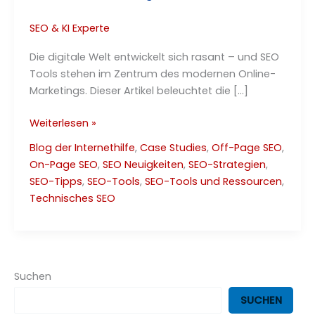
SEO & KI Experte
Die digitale Welt entwickelt sich rasant – und SEO
Tools stehen im Zentrum des modernen Online-
Marketings. Dieser Artikel beleuchtet die […]
Moderne
Weiterlesen »
SEO
Blog der Internethilfe
,
Case Studies
,
Off-Page SEO
,
Tools
On-Page SEO
,
SEO Neuigkeiten
,
SEO-Strategien
,
–
SEO-Tipps
,
SEO-Tools
,
SEO-Tools und Ressourcen
,
Zusammenfassung
Technisches SEO
2025
Suchen
SUCHEN