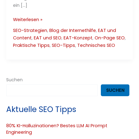
ein […]
Die
Weiterlesen »
beste
SEO-Strategien
,
Blog der Internethilfe
,
EAT und
Permalink-
Content
,
EAT und SEO
,
EAT-Konzept
,
On-Page SEO
,
Struktur
Praktische Tipps
,
SEO-Tipps
,
Technisches SEO
–
SEO
Leitfaden
2025
Suchen
SUCHEN
Aktuelle SEO Tipps
80% KI-Halluzinationen? Bestes LLM AI Prompt
Engineering