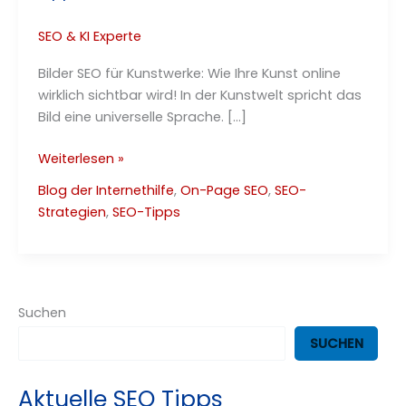
SEO & KI Experte
Bilder SEO für Kunstwerke: Wie Ihre Kunst online
wirklich sichtbar wird! In der Kunstwelt spricht das
Bild eine universelle Sprache. […]
Bilder
Weiterlesen »
SEO
Blog der Internethilfe
,
On-Page SEO
,
SEO-
Sichtbarkeit
Strategien
,
SEO-Tipps
–
10
wichtige
Tipps
&
Suchen
FAQs!
SUCHEN
Aktuelle SEO Tipps