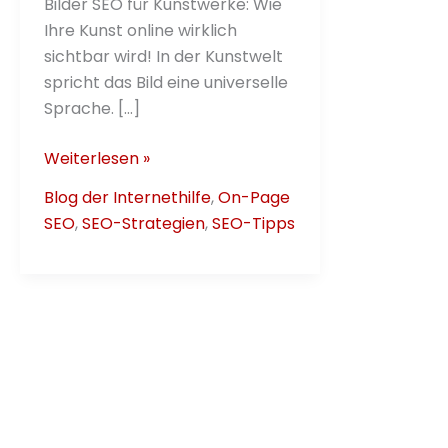
Bilder SEO für Kunstwerke: Wie
Ihre Kunst online wirklich
sichtbar wird! In der Kunstwelt
spricht das Bild eine universelle
Sprache. […]
Bilder
Weiterlesen »
SEO
Blog der Internethilfe
,
On-Page
Sichtbarkeit
SEO
,
SEO-Strategien
,
SEO-Tipps
–
10
wichtige
Tipps
&
FAQs!