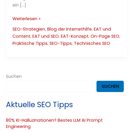
ein […]
Die
Weiterlesen »
beste
SEO-Strategien
,
Blog der Internethilfe
,
EAT und
Permalink-
Content
,
EAT und SEO
,
EAT-Konzept
,
On-Page SEO
,
Struktur
Praktische Tipps
,
SEO-Tipps
,
Technisches SEO
–
SEO
Leitfaden
2025
Suchen
SUCHEN
Aktuelle SEO Tipps
80% KI-Halluzinationen? Bestes LLM AI Prompt
Engineering