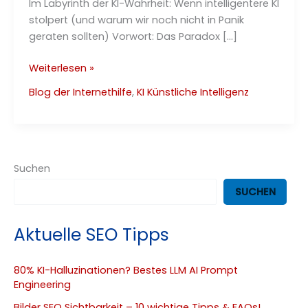
Im Labyrinth der KI-Wahrheit: Wenn intelligentere KI
stolpert (und warum wir noch nicht in Panik
geraten sollten) Vorwort: Das Paradox […]
80%
Weiterlesen »
KI-
Blog der Internethilfe
,
KI Künstliche Intelligenz
Halluzinationen?
Bestes
LLM
AI
Prompt
Suchen
Engineering
SUCHEN
Aktuelle SEO Tipps
80% KI-Halluzinationen? Bestes LLM AI Prompt
Engineering
Bilder SEO Sichtbarkeit – 10 wichtige Tipps & FAQs!