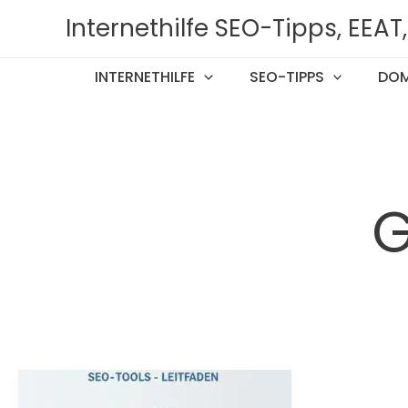
Zum
Internethilfe SEO-Tipps, EEA
Inhalt
springen
INTERNETHILFE
SEO-TIPPS
DOM
G