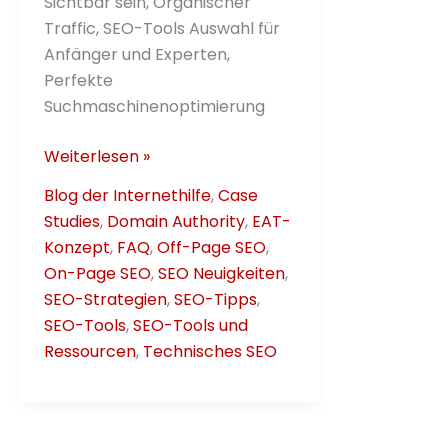
Sichtbar sein, Organischer
Traffic, SEO-Tools Auswahl für
Anfänger und Experten,
Perfekte
Suchmaschinenoptimierung
Ultimativer
Weiterlesen »
SEO-
Blog der Internethilfe
,
Case
Tools
Studies
,
Domain Authority
,
EAT-
–
Konzept
,
FAQ
,
Off-Page SEO
,
Leitfaden
On-Page SEO
,
SEO Neuigkeiten
,
2025/2026
SEO-Strategien
,
SEO-Tipps
,
SEO-Tools
,
SEO-Tools und
Ressourcen
,
Technisches SEO