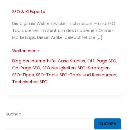
SEO & KI Experte
Die digitale Welt entwickelt sich rasant – und SEO
Tools stehen im Zentrum des modernen Online-
Marketings. Dieser Artikel beleuchtet die […]
Moderne
Weiterlesen »
SEO
Blog der Internethilfe
,
Case Studies
,
Off-Page SEO
,
Tools
On-Page SEO
,
SEO Neuigkeiten
,
SEO-Strategien
,
–
SEO-Tipps
,
SEO-Tools
,
SEO-Tools und Ressourcen
,
Zusammenfassung
Technisches SEO
2025
Suchen
SUCHEN