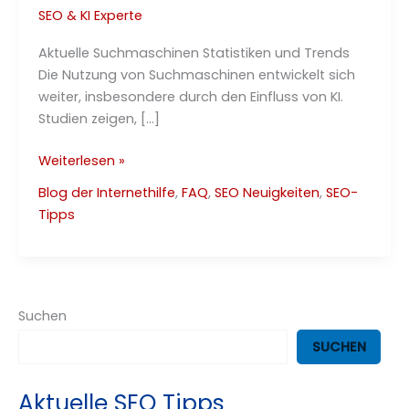
SEO & KI Experte
Aktuelle Suchmaschinen Statistiken und Trends
Die Nutzung von Suchmaschinen entwickelt sich
weiter, insbesondere durch den Einfluss von KI.
Studien zeigen, […]
KI
Weiterlesen »
und
Blog der Internethilfe
,
FAQ
,
SEO Neuigkeiten
,
SEO-
Suchmaschinen
Tipps
–
Die
Welt
2030
Suchen
SUCHEN
Aktuelle SEO Tipps