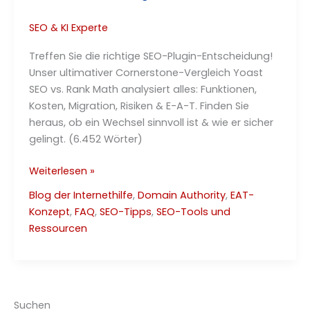
SEO & KI Experte
Treffen Sie die richtige SEO-Plugin-Entscheidung!
Unser ultimativer Cornerstone-Vergleich Yoast
SEO vs. Rank Math analysiert alles: Funktionen,
Kosten, Migration, Risiken & E-A-T. Finden Sie
heraus, ob ein Wechsel sinnvoll ist & wie er sicher
gelingt. (6.452 Wörter)
Yoast
Weiterlesen »
SEO
Blog der Internethilfe
,
Domain Authority
,
EAT-
und
Konzept
,
FAQ
,
SEO-Tipps
,
SEO-Tools und
Rank
Ressourcen
Math:
Der ultimative Vergleich
(2025)
Suchen