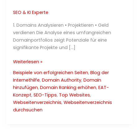
SEO & KI Experte
1. Domains Analysieren • Projektieren • Geld
verdienen Die Analyse eines umfangreichen
Domainportfolios zeigt Potenziale für eine
signifikante Projekte und […]
Domains
Weiterlesen »
Analysieren
Beispiele von erfolgreichen Seiten
,
Blog der
•
Internethilfe
,
Domain Authority
,
Domain
Projektieren
hinzufügen
,
Domain Ranking erhöhen
,
EAT-
•
Konzept
,
SEO-Tipps
,
Top Websites
,
Geld
Webseitenverzeichnis
,
Webseitenverzeichnis
verdienen
durchsuchen
100%