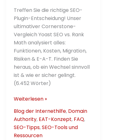
Treffen Sie die richtige SEO-
Plugin-Entscheidung! Unser
ultimativer Cornerstone-
Vergleich Yoast SEO vs. Rank
Math analysiert alles:
Funktionen, Kosten, Migration,
Risiken & E-A-T. Finden Sie
heraus, ob ein Wechsel sinnvoll
ist & wie er sicher gelingt.
(6.452 Wörter)
Yoast
Weiterlesen »
SEO
Blog der Internethilfe
,
Domain
und
Authority
,
EAT-Konzept
,
FAQ
,
Rank
SEO-Tipps
,
SEO-Tools und
Math:
Ressourcen
Der ultimative Vergleich