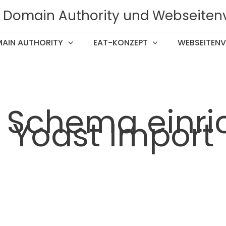
T, Domain Authority und Webseiten
AIN AUTHORITY
EAT-KONZEPT
WEBSEITENV
 Schema einri
Yoast Import