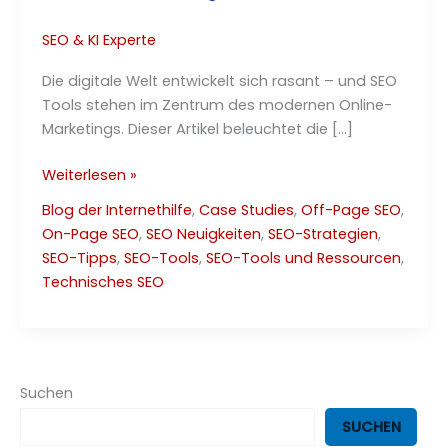
SEO & KI Experte
Die digitale Welt entwickelt sich rasant – und SEO
Tools stehen im Zentrum des modernen Online-
Marketings. Dieser Artikel beleuchtet die […]
Moderne
Weiterlesen »
SEO
Blog der Internethilfe
,
Case Studies
,
Off-Page SEO
,
Tools
On-Page SEO
,
SEO Neuigkeiten
,
SEO-Strategien
,
–
SEO-Tipps
,
SEO-Tools
,
SEO-Tools und Ressourcen
,
Zusammenfassung
Technisches SEO
2025
Suchen
SUCHEN