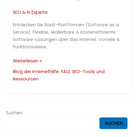
SEO & KI Experte
Entdecken Sie SaaS-Plattformen (Software as a
Service): Flexible, skalierbare & kosteneffiziente
Software-Lösungen über das Internet. Vorteile &
Funktionsweise.
SaaS-
Weiterlesen »
Plattformen
Blog der Internethilfe
,
FAQ
,
SEO-Tools und
Cloud-
Ressourcen
Software
2025
–
Die
beste
Suchen
Lösung?
SUCHEN