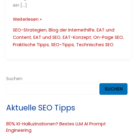
ein […]
Die
Weiterlesen »
beste
SEO-Strategien
,
Blog der Internethilfe
,
EAT und
Permalink-
Content
,
EAT und SEO
,
EAT-Konzept
,
On-Page SEO
,
Struktur
Praktische Tipps
,
SEO-Tipps
,
Technisches SEO
–
SEO
Leitfaden
2025
Suchen
SUCHEN
Aktuelle SEO Tipps
80% KI-Halluzinationen? Bestes LLM AI Prompt
Engineering